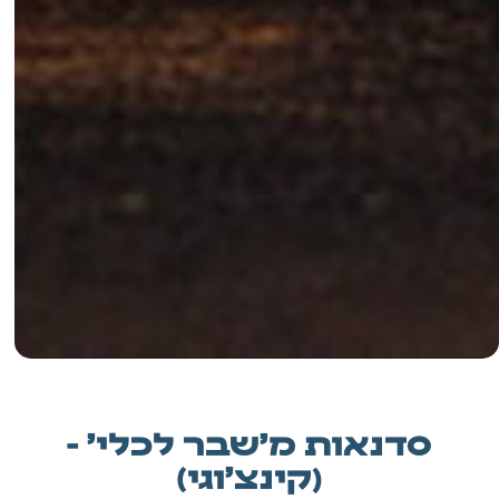
סדנאות מ'שבר לכלי' -
(קינצ'וגי)