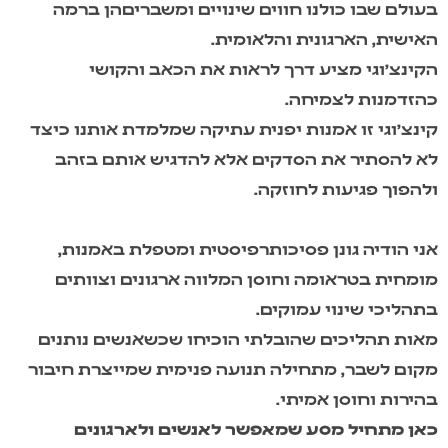
עולם שבו כולנו חווים שינויים ומשבריםהן ברמה
אישית, הארגונית והלאומית.
קינצ’וגי מציע דרך לראות את הכאב והקושי
הזדמנות לצמיחה.
ינצ’וגי זו אמנות יפנית עתיקה שמלמדת אותנו כיצד
א להסתיר את הסדקים אלא להדגיש אותם בזהב
להפוך פגיעות לחוזקה.
ני הודיה גונן פסיכותרפיסטית ומטפלת באמנות,
ומחית בטראומה וחוסן המלווה ארגונים וצוותים
תהליכי שינוי עמוקים.
אות תהליכים שהובלתי הוכיחו שכשאנשים נותנים
קום לשבר, מתחילה תנועה פנימית שמייצרת חיבור
הירות וחוסן אמיתי.
אן מתחיל מסע שמאפשר לאנשים ולארגונים