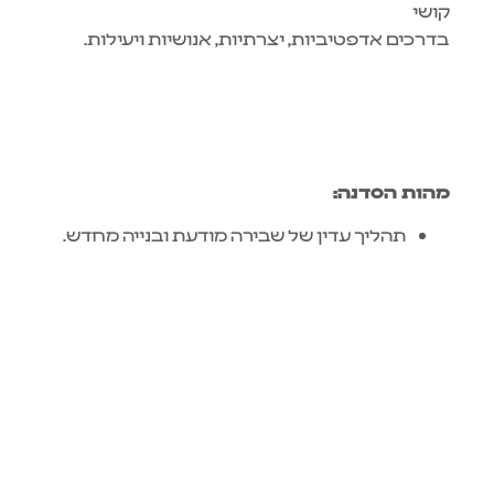
קושי
בדרכים אדפטיביות, יצרתיות, אנושיות ויעילות.
מהות הסדנה:
תהליך עדין של שבירה מודעת ובנייה מחדש.
עבודה רגישה שמחברת בין חוויה אמנותית
לחוסן נפשי.
כלים מעשיים להתמודדות עם עומסים
ואתגרים..
גילוי מחדש של גמישות, משמעות ונקודת מבט
מחזקת.
זו לא רק סדנה, זה מרחב שמאפשר לנשום,
לפרוק ולצמוח.